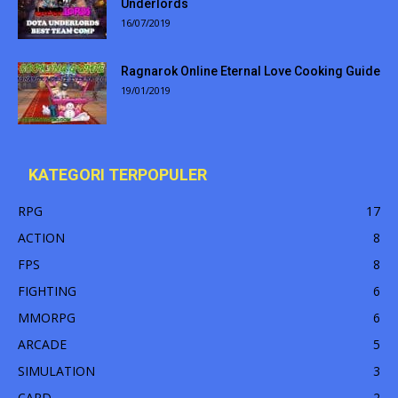
Underlords
16/07/2019
Ragnarok Online Eternal Love Cooking Guide
19/01/2019
KATEGORI TERPOPULER
RPG
17
ACTION
8
FPS
8
FIGHTING
6
MMORPG
6
ARCADE
5
SIMULATION
3
CARD
2