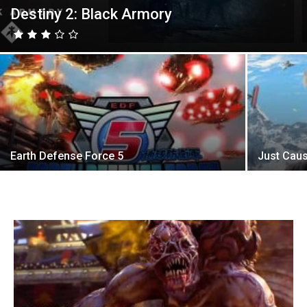
Destiny 2: Black Armory
Earth Defense Force 5
Just Cau